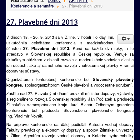
Nachádzate sa tu:
Domov
AKTIVITY
Konferencie a semináre
27. Plavebné dni 2013
27. Plavebné dni 2013
V dňoch 18. - 20. 9. 2013 sa v Žiline, v hoteli Holiday Inn,
uskutočnila celoštátna konferencia s medzinárodnou
účasťou
27. Plavebné dni 2013
. Koná sa každé dva roky, a to
striedavo v Slovenskej republike a Českej republike. Venuje sa
aktuálnym otázkam z oblasti rozvoja a modernizácie vodných ciest a
ich súčastí, ako aj samotného rozvoja vnútrozemskej plavby v rámci
dopravnej sústavy.
Organizátorom tohtoročnej konferencie bol
Slovenský plavebný
kongres
, spoluorganizátorom České plavební a
vodocestné sdružení
.
Záštitu nad 27. Plavebnými dňami prevzali minister dopravy, výstavby
a regionálneho rozvoja Slovenskej republiky Ján Počiatek a predseda
Žilinského samosprávneho kraja Juraj Blanár. Odborným garantom
konferencie bol predseda Slovenského plavebného kongresu
Ing. Vladimír Novák.
Na príprave konferencie sa ďalej podieľali Katedra vodnej dopravy
Fakulty prevádzky a ekonomiky dopravy a spojov Žilinskej univerzity
v Žiline, Agentúra rozvoja vodnej dopravy a Katedra hydrotechniky