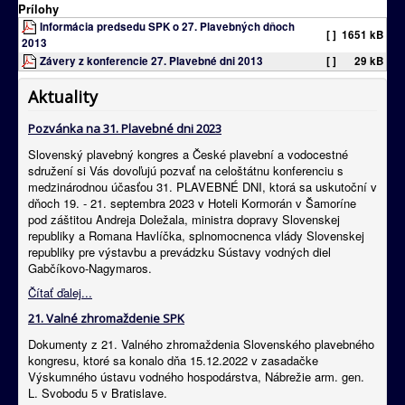
Prílohy
Informácia predsedu SPK o 27. Plavebných dňoch
[ ]
1651 kB
2013
Závery z konferencie 27. Plavebné dni 2013
[ ]
29 kB
Aktuality
Pozvánka na 31. Plavebné dni 2023
Slovenský plavebný kongres a České plavební a vodocestné
sdružení si Vás dovoľujú pozvať na celoštátnu konferenciu s
medzinárodnou účasťou 31. PLAVEBNÉ DNI, ktorá sa uskutoční v
dňoch 19. - 21. septembra 2023 v Hoteli Kormorán v Šamoríne
pod záštitou Andreja Doležala, ministra dopravy Slovenskej
republiky a Romana Havlíčka, splnomocnenca vlády Slovenskej
republiky pre výstavbu a prevádzku Sústavy vodných diel
Gabčíkovo-Nagymaros.
Čítať ďalej...
21. Valné zhromaždenie SPK
Dokumenty z 21. Valného zhromaždenia Slovenského plavebného
kongresu, ktoré sa konalo dňa 15.12.2022 v zasadačke
Výskumného ústavu vodného hospodárstva, Nábrežie arm. gen.
L. Svobodu 5 v Bratislave.