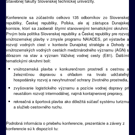
Stavebnej fakulty Slovenskej technickej univerzity.
Konferencie sa zúčastnilo celkovo 135 odborníkov zo Slovenskej
republiky, Českej republiky, Poľska, ale aj zástupca Dunajskej
komisie, ktorí sa zaoberali štyrmi stanovenými tematickými okruhmi.
Prvým bola politika Slovenskej republiky a Českej republiky pre rozvoj
vnútrozemskej plavby v zmysle programu NAIADES, pri výstavbe a
rozvoji vodných ciest v kontexte Dunajskej stratégie a Dohody o
vnútrozemských vodných cestách medzinárodného významu (AGN) s
dôrazom na stav a význam Vážskej vodnej cesty (E81). Ďalšími
tematickými okruhmi boli:
vnútrozemská plavba v konkurenčnom prostredí s cestnou a
železničnou dopravou s ohľadom na trvalo udržateľný
hospodársky rozvoj a nevyhnutnosť ochrany životného prostredia,
zvyšovanie logistického významu a pozície vodnej dopravy pri
neustálom rozvoji intermodálnej, najmä kontajnerovej prepravy,
rekreačná a športová plavba ako dôležitá súčasť systému turizmu
a služieb cestovného ruchu.
Podrobná informácia o priebehu konferencie, prezentácie a závery z
konferencie sú k dispozícii tu: