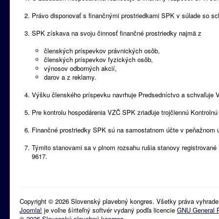
Právo disponovať s finančnými prostriedkami SPK v súlade so 
SPK získava na svoju činnosť finančné prostriedky najmä z
členských príspevkov právnických osôb,
členských príspevkov fyzických osôb,
výnosov odborných akcií,
darov a z reklamy.
Výšku členského príspevku navrhuje Predsedníctvo a schvaľuje
Pre kontrolu hospodárenia VZČ SPK zriaďuje trojčlennú Kontrolnú
Finančné prostriedky SPK sú na samostatnom účte v peňažnom 
Týmito stanovami sa v plnom rozsahu rušia stanovy registrované
9617.
Copyright © 2026 Slovenský plavebný kongres. Všetky práva vyhrade
Joomla!
je voľne šíriteľný softvér vydaný podľa licencie
GNU General P
© 2026 Slovenský plavebný kongres