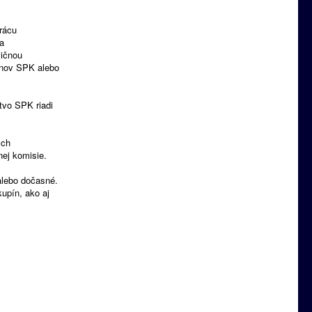
rácu
a
vičnou
enov SPK alebo
tvo SPK riadi
ých
ej komisie.
alebo dočasné.
upín, ako aj