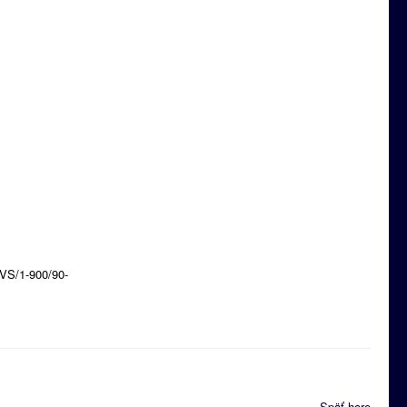
VVS/1-900/90-
Späť hore