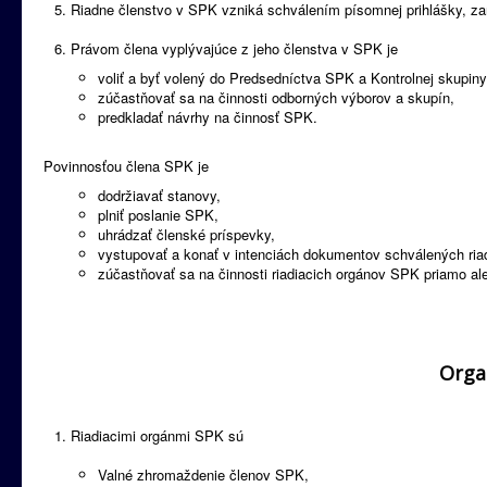
Riadne členstvo v SPK vzniká schválením písomnej prihlášky, z
Právom člena vyplývajúce z jeho členstva v SPK je
voliť a byť volený do Predsedníctva SPK a Kontrolnej skupin
zúčastňovať sa na činnosti odborných výborov a skupín,
predkladať návrhy na činnosť SPK.
Povinnosťou člena SPK je
dodržiavať stanovy,
plniť poslanie SPK,
uhrádzať členské príspevky,
vystupovať a konať v intenciách dokumentov schválených ria
zúčastňovať sa na činnosti riadiacich orgánov SPK priamo al
Orga
Riadiacimi orgánmi SPK sú
Valné zhromaždenie členov SPK,