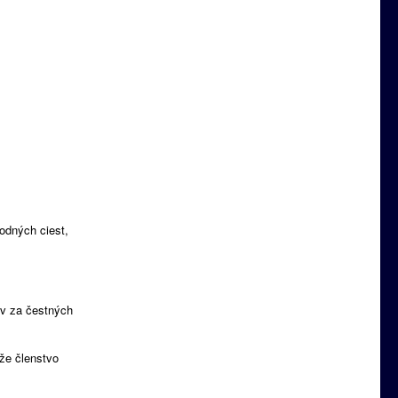
odných ciest,
ov za čestných
že členstvo