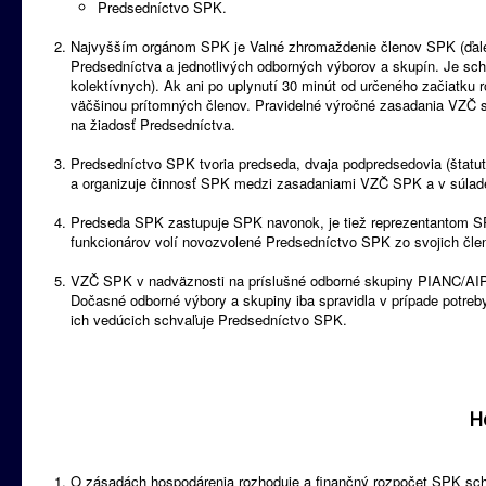
Predsedníctvo SPK.
Najvyšším orgánom SPK je Valné zhromaždenie členov SPK (ďalej
Predsedníctva a jednotlivých odborných výborov a skupín. Je sch
kolektívnych). Ak ani po uplynutí 30 minút od určeného začiatku 
väčšinou prítomných členov. Pravidelné výročné zasadania VZČ 
na žiadosť Predsedníctva.
Predsedníctvo SPK tvoria predseda, dvaja podpredsedovia (štatut
a organizuje činnosť SPK medzi zasadaniami VZČ SPK a v súlade 
Predseda SPK zastupuje SPK navonok, je tiež reprezentantom S
funkcionárov volí novozvolené Predsedníctvo SPK zo svojich čle
VZČ SPK v nadväznosti na príslušné odborné skupiny PIANC/AIPCN
Dočasné odborné výbory a skupiny iba spravidla v prípade potreb
ich vedúcich schvaľuje Predsedníctvo SPK.
H
O zásadách hospodárenia rozhoduje a finančný rozpočet SPK sc