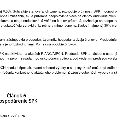
 VZČ). Schvaľuje stanovy a ich zmeny, rozhoduje o činnosti SPK, hodnotí p
opné uznášania, ak je prítomná nadpolovičná väčšina členov (individuálnych 
rokovania nie je nadpolovičná väčšina členov prítomná, rozhoduje sa nadpolo
sa uskutočňujú spravidla 1x ročne a mimoriadne na žiadosť najmenej 30% čl
árni zástupcovia predsedu), tajomník, hospodár a dvaja členovia. Predsedníc
s jeho rozhodnutiami. Volí sa na obdobie 5 rokov.
PK na aktivitách a akciách PIANC/AIPCN. Predsedu SPK a následne ostatn
nov na prvom zasadaní po uskutočnení volieb a pod vedením predsedu volebn
 zriaďuje špecializované odborné výbory a skupiny, ktoré môžu byť stále 
y riešenia konkrétneho aktuálneho problému. Zloženie odborných výborov a sk
Článok 6
ospodárenie SPK
hvaľuje VZČ SPK.