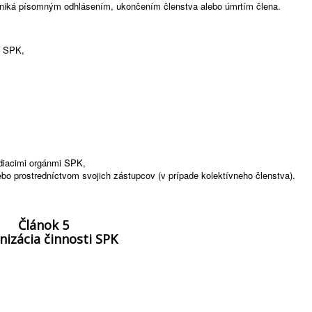
aniká písomným odhlásením, ukončením členstva alebo úmrtím člena.
y SPK,
diacimi orgánmi SPK,
ebo prostredníctvom svojich zástupcov (v prípade kolektívneho členstva).
Článok 5
nizácia činnosti SPK