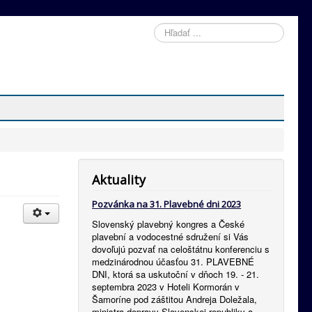
Hľadať
Aktuality
Pozvánka na 31. Plavebné dni 2023
Slovenský plavebný kongres a České
plavební a vodocestné sdružení si Vás
dovoľujú pozvať na celoštátnu konferenciu s
medzinárodnou účasťou 31. PLAVEBNÉ
DNI, ktorá sa uskutoční v dňoch 19. - 21.
septembra 2023 v Hoteli Kormorán v
Šamoríne pod záštitou Andreja Doležala,
ministra dopravy Slovenskej republiky a