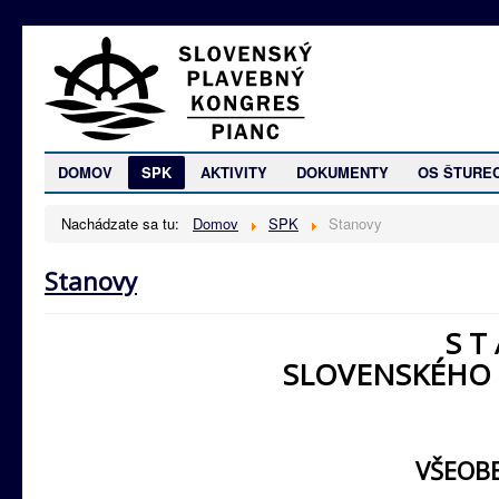
DOMOV
SPK
AKTIVITY
DOKUMENTY
OS ŠTURE
Nachádzate sa tu:
Domov
SPK
Stanovy
Stanovy
S T
SLOVENSKÉHO
VŠEOB