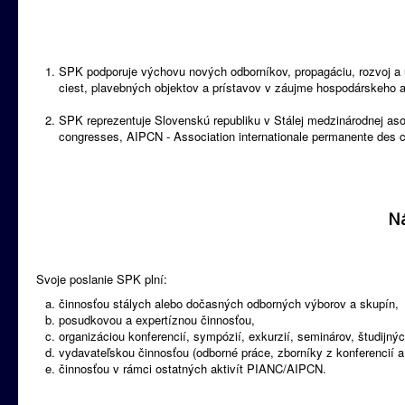
SPK podporuje výchovu nových odborníkov, propagáciu, rozvoj a
ciest, plavebných objektov a prístavov v záujme hospodárskeho a 
SPK reprezentuje Slovenskú republiku v Stálej medzinárodnej aso
congresses, AIPCN - Association internationale permanente des c
Ná
Svoje poslanie SPK plní:
činnosťou stálych alebo dočasných odborných výborov a skupín,
posudkovou a expertíznou činnosťou,
organizáciou konferencií, sympózií, exkurzií, seminárov, študijný
vydavateľskou činnosťou (odborné práce, zborníky z konferencií a
činnosťou v rámci ostatných aktivít PIANC/AIPCN.