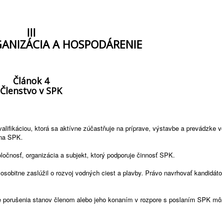
III
GANIZÁCIA A HOSPODÁRENIE
Článok 4
Členstvo v SPK
ifikáciou, ktorá sa aktívne zúčastňuje na príprave, výstavbe a prevádzke v
ena SPK.
očnosť, organizácia a subjekt, ktorý podporuje činnosť SPK.
sobitne zaslúžil o rozvoj vodných ciest a plavby. Právo navrhovať kandidát
de porušenia stanov členom alebo jeho konaním v rozpore s poslaním SPK mô