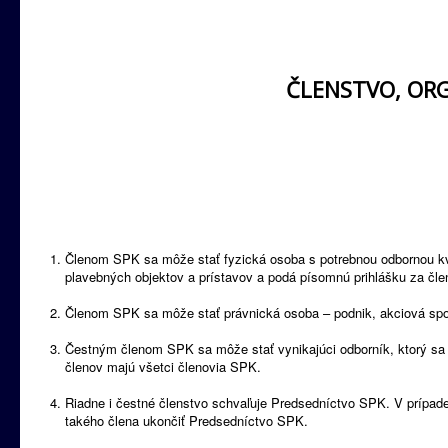
ČLENSTVO, OR
Členom SPK sa môže stať fyzická osoba s potrebnou odbornou kval
plavebných objektov a prístavov a podá písomnú prihlášku za čl
Členom SPK sa môže stať právnická osoba – podnik, akciová spol
Čestným členom SPK sa môže stať vynikajúci odborník, ktorý sa o
členov majú všetci členovia SPK.
Riadne i čestné členstvo schvaľuje Predsedníctvo SPK. V prípa
takého člena ukončiť Predsedníctvo SPK.