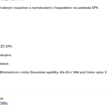
schváleným rozpočtom a rozhodnutiami o hospodárení má predseda SPK.
 VZČ SPK.
 skupinu.
ústave.
 Ministerstvom vnútra Slovenskej republiky dňa 29.4.1994 pod číslom spisu 
né.
ublic.