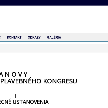
C
KONTAKT
ODKAZY
GALÉRIA
 A N O V Y
 PLAVEBNÉHO KONGRESU
I
ECNÉ USTANOVENIA