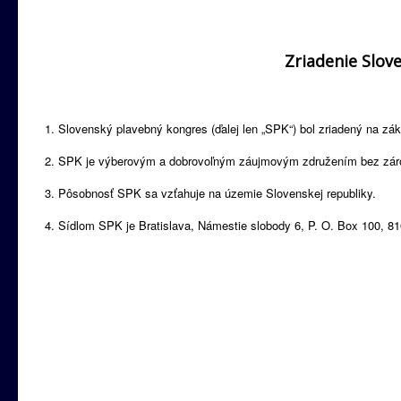
Zriadenie Slo
Slovenský plavebný kongres (ďalej len „SPK“) bol zriadený na zák
SPK je výberovým a dobrovoľným záujmovým združením bez záro
Pôsobnosť SPK sa vzťahuje na územie Slovenskej republiky.
Sídlom SPK je Bratislava, Námestie slobody 6, P. O. Box 100, 81