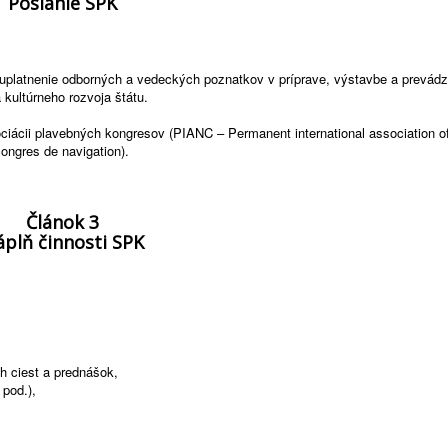
Poslanie SPK
 uplatnenie odborných a vedeckých poznatkov v príprave, výstavbe a prevád
kultúrneho rozvoja štátu.
ciácii plavebných kongresov (PIANC – Permanent international association of
ongres de navigation).
Článok 3
plň činnosti SPK
ch ciest a prednášok,
 pod.),