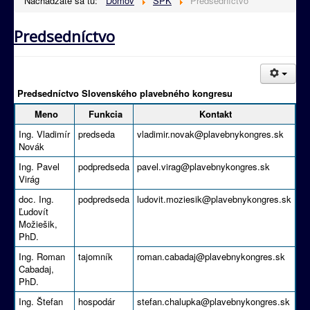
Nachádzate sa tu:
Domov
SPK
Predsedníctvo
Predsedníctvo
Predsedníctvo Slovenského plavebného kongresu
Meno
Funkcia
Kontakt
Ing. Vladimír
predseda
vladimir.novak@plavebnykongres.sk
Novák
Ing. Pavel
podpredseda
pavel.virag@plavebnykongres.sk
Virág
doc. Ing.
podpredseda
ludovit.moziesik@plavebnykongres.sk
Ľudovít
Možiešik,
PhD.
Ing. Roman
tajomník
roman.cabadaj@plavebnykongres.sk
Cabadaj,
PhD.
Ing. Štefan
hospodár
stefan.chalupka@plavebnykongres.sk