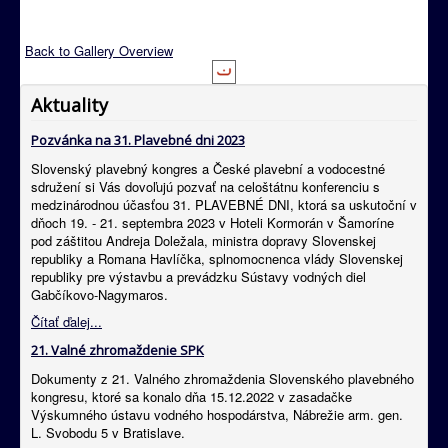
Back to Gallery Overview
Aktuality
Pozvánka na 31. Plavebné dni 2023
Slovenský plavebný kongres a České plavební a vodocestné
sdružení si Vás dovoľujú pozvať na celoštátnu konferenciu s
medzinárodnou účasťou 31. PLAVEBNÉ DNI, ktorá sa uskutoční v
dňoch 19. - 21. septembra 2023 v Hoteli Kormorán v Šamoríne
pod záštitou Andreja Doležala, ministra dopravy Slovenskej
republiky a Romana Havlíčka, splnomocnenca vlády Slovenskej
republiky pre výstavbu a prevádzku Sústavy vodných diel
Gabčíkovo-Nagymaros.
Čítať ďalej...
21. Valné zhromaždenie SPK
Dokumenty z 21. Valného zhromaždenia Slovenského plavebného
kongresu, ktoré sa konalo dňa 15.12.2022 v zasadačke
Výskumného ústavu vodného hospodárstva, Nábrežie arm. gen.
L. Svobodu 5 v Bratislave.