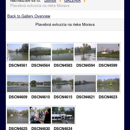
Nachádzate sa tu:
Domov
GALÉRIA
Plavebná exkurzia na rieke Morava
Back to Gallery Overview
Plavebná exkurzia na rieke Morava
DSCN4561
DSCN4564
DSCN4583
DSCN4594
DSCN4599
DSCN4609
DSCN4610
DSCN4615
DSCN4621
DSCN4623
DSCN4625
DSCN4630
DSCN4634